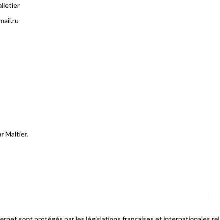
lletier
)mail.ru
r Maltier.
net sont protégés par les législations françaises et internationales rel