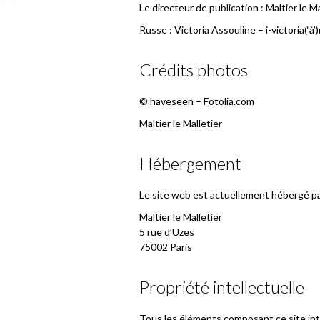
Le directeur de publication : Maltier le Ma
Russe : Victoria Assouline –
i-victoria(‘à’
Crédits photos
© haveseen – Fotolia.com
Maltier le Malletier
Hébergement
Le site web est actuellement hébergé pa
Maltier le Malletier
5 rue d’Uzes
75002 Paris
Propriété intellectuelle
Tous les éléments composant ce site inter