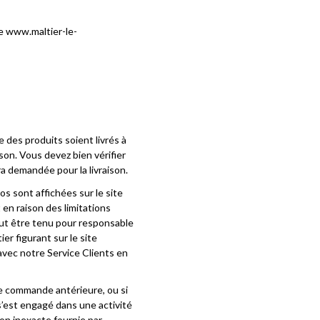
te www.maltier-le-
 des produits soient livrés à
son. Vous devez bien vérifier
a demandée pour la livraison.
os sont affichées sur le site
en raison des limitations
eut être tenu pour responsable
r figurant sur le site
avec notre Service Clients en
une commande antérieure, ou si
s’est engagé dans une activité
ion inexacte fournie par