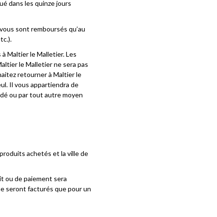
ué dans les quinze jours
e vous sont remboursés qu’au
c.).
 à Maltier le Malletier. Les
ltier le Malletier ne sera pas
aitez retourner à Maltier le
ul. Il vous appartiendra de
ndé ou par tout autre moyen
roduits achetés et la ville de
édit ou de paiement sera
 ne seront facturés que pour un