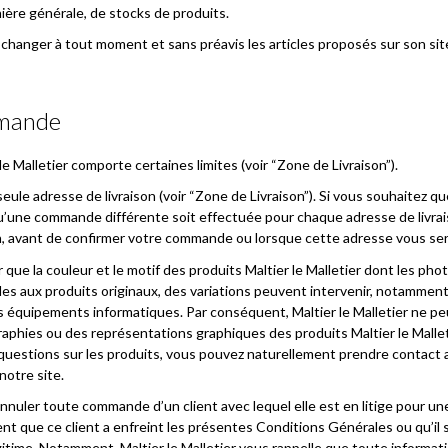
anière générale, de stocks de produits.
de changer à tout moment et sans préavis les articles proposés sur son si
mmande
le Malletier comporte certaines limites (voir “Zone de Livraison”).
e adresse de livraison (voir “Zone de Livraison”). Si vous souhaitez que
qu’une commande différente soit effectuée pour chaque adresse de livrai
on, avant de confirmer votre commande ou lorsque cette adresse vous ser
r que la couleur et le motif des produits Maltier le Malletier dont les phot
les aux produits originaux, des variations peuvent intervenir, notamment 
s équipements informatiques. Par conséquent, Maltier le Malletier ne p
aphies ou des représentations graphiques des produits Maltier le Malletie
 questions sur les produits, vous pouvez naturellement prendre contact 
notre site.
d’annuler toute commande d’un client avec lequel elle est en litige pour 
ent que ce client a enfreint les présentes Conditions Générales ou qu’il 
gitime. Notamment, Maltier le Malletier vous rappelle que toute informat