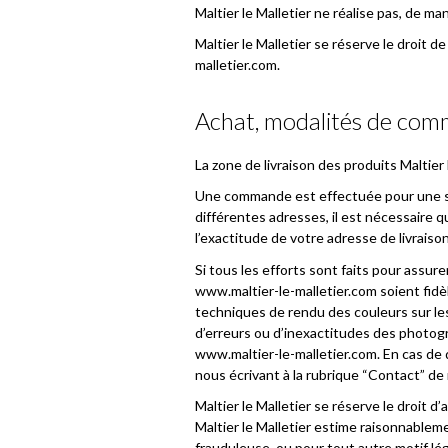
Maltier le Malletier ne réalise pas, de m
Maltier le Malletier se réserve le droit 
malletier.com.
Achat, modalités de co
La zone de livraison des produits Maltier 
Une commande est effectuée pour une seul
différentes adresses, il est nécessaire 
l’exactitude de votre adresse de livrais
Si tous les efforts sont faits pour assure
www.maltier-le-malletier.com soient fidè
techniques de rendu des couleurs sur le
d’erreurs ou d’inexactitudes des photogr
www.maltier-le-malletier.com. En cas de
nous écrivant à la rubrique “Contact” de 
Maltier le Malletier se réserve le droit 
Maltier le Malletier estime raisonnablem
frauduleuse, ou pour tout autre motif lé