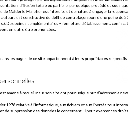
sentation, diffusion totale ou partielle, par quelque procédé et sous que
de Maltier le Malletier est interdite et de nature à engager la responsa
ts d’auteurs est constitutive du délit de contrefaçon puni d’une peine de
 s.). Des peines complémentaires – fermeture d’établissement, confiscati
euvent en outre être prononcées.
ans les pages de ce site appartiennent à leurs propriétaires respectifs 
personnelles
 est amené à recueillir sur son site ont pour unique but d’adresser la n
er 1978 relative à l’informatique, aux fichiers et aux libertés tout inter
n et de suppression des données le concernant. Il peut exercer ces droits 