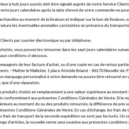
ieur à huit jours ouvrés doit être signalé auprès de notre Service Clients
rente jours calendaires après la date d’envoi de votre commande ne pour
archandise au moment de la livraison et indiquer sur le bon de livraison,
ature les éventuelles anomalies constatées en présence du transporteu
Clients par courrier électronique ou par téléphone.
hetés, vous pouvez les retourner dans les sept jours calendaires suivant 
aux conditions ci-dessous.
mpagnés de leur facture d’achat, ou d’une copie en cas de retour partiel
clients – Maltier le Malletier, 1 place Aristide Briand – 86170 Neuville-d
t d’un marquage personnalisé à votre demande ne pourra être retourné en
t que d’une réparation.
es produits choisis en remplacement a une valeur supérieure au montant 
prix conformément aux présentes Conditions Générales de Vente. Si le m
érieure au montant du ou des produits retournés, la différence de prix 
ésentes Conditions Générales de Vente. En cas d’échange, les frais de t
es frais de transport de la seconde expédition ne sont pas facturés. Un
ange d’articles, la nouvelle vente sera soumise aux présentes conditions