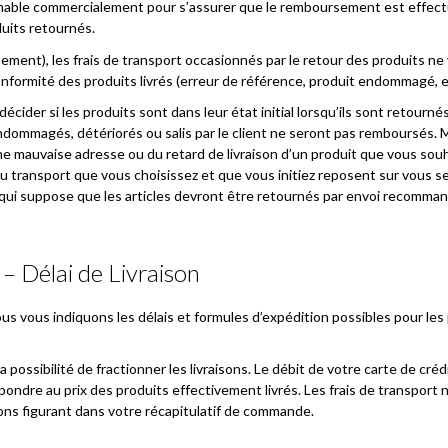
sonnable commercialement pour s’assurer que le remboursement est effect
duits retournés.
ment), les frais de transport occasionnés par le retour des produits n
conformité des produits livrés (erreur de référence, produit endommagé, et
décider si les produits sont dans leur état initial lorsqu’ils sont retournés
ndommagés, détériorés ou salis par le client ne seront pas remboursés. Ma
ne mauvaise adresse ou du retard de livraison d’un produit que vous souh
du transport que vous choisissez et que vous initiez reposent sur vous se
 qui suppose que les articles devront être retournés par envoi recomma
 – Délai de Livraison
vous indiquons les délais et formules d’expédition possibles pour les p
la possibilité de fractionner les livraisons. Le débit de votre carte de cr
ondre au prix des produits effectivement livrés. Les frais de transport
ons figurant dans votre récapitulatif de commande.