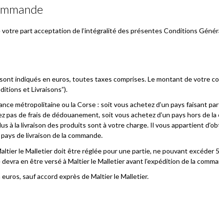
commande
 votre part acceptation de l’intégralité des présentes Conditions Génér
er sont indiqués en euros, toutes taxes comprises. Le montant de votre co
ditions et Livraisons”).
rance métropolitaine ou la Corse : soit vous achetez d’un pays faisant p
ez pas de frais de dédouanement, soit vous achetez d’un pays hors de
s à la livraison des produits sont à votre charge. Il vous appartient d’o
 pays de livraison de la commande.
ier le Malletier doit être réglée pour une partie, ne pouvant excéder 5
evra en être versé à Maltier le Malletier avant l’expédition de la comm
uros, sauf accord exprès de Maltier le Malletier.